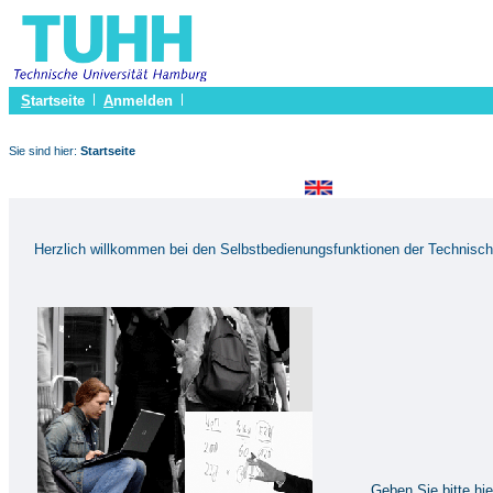
S
tartseite
A
nmelden
Sie sind hier:
Startseite
Herzlich willkommen bei den Selbstbedienungsfunktionen der Technisch
Geben Sie bitte hi